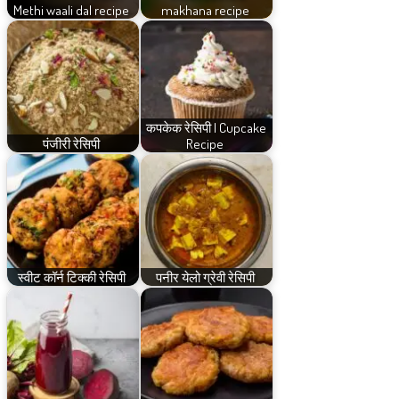
Methi waali dal recipe
makhana recipe
कपकेक रेसिपी | Cupcake
पंजीरी रेसिपी
Recipe
स्वीट कॉर्न टिक्की रेसिपी
पनीर येलो ग्रेवी रेसिपी