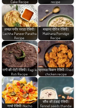
Cake Recipe
recipe
लच्छा पनीर पराठा रेसिपी |
मखाना पोरिज रेसिपी |
Lachha Paneer Paratha
Makhana Porridge
Recipe
Recipe
रागी की रोटी रेसिपी | Ragi ki
फ्रायड चिकन रेसिपी | Fried
Roti Recipe
chicken recipe
सौंफ की ठंडाई रेसिपी |
नाचो रेसिपी | Nacho
Fennel seeds thandai