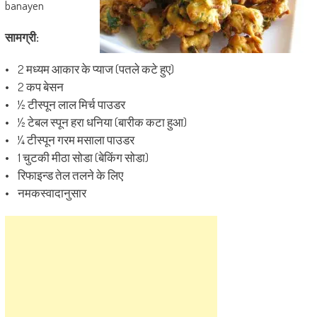
banayen
सामग्री:
• 2 मध्यम आकार के प्याज (पतले कटे हुए)
• 2 कप बेसन
• ½ टीस्पून लाल मिर्च पाउडर
• ½ टेबल स्पून हरा धनिया (बारीक कटा हुआ)
• ¼ टीस्पून गरम मसाला पाउडर
• 1 चुटकी मीठा सोडा (बेकिंग सोडा)
• रिफाइन्ड तेल तलने के लिए
• नमकस्वादानुसार