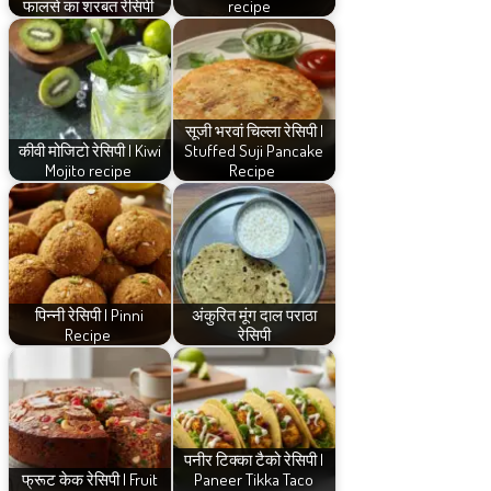
फालसे का शरबत रेसिपी
recipe
सूजी भरवां चिल्ला रेसिपी |
कीवी मोजिटो रेसिपी | Kiwi
Stuffed Suji Pancake
Mojito recipe
Recipe
पिन्नी रेसिपी | Pinni
अंकुरित मूंग दाल पराठा
Recipe
रेसिपी
पनीर टिक्का टैको रेसिपी |
फ्रूट केक रेसिपी | Fruit
Paneer Tikka Taco