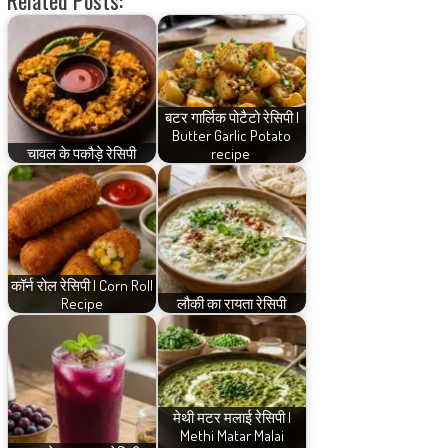
बटर गार्लिक पोटैटो रेसिपी |
Butter Garlic Potato
चावल के पकौड़े रेसिपी
recipe
कॉर्न रोल रेसिपी | Corn Roll
Recipe
लौकी का रायता रेसिपी
मेथी मटर मलाई रेसिपी |
Methi Matar Malai