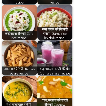
recipe
recipe
समा चावल की खिचड़ी
कर्ड राइस रेसिपी | Curd
रेसिपी | Sama rice
rice recipe
khichdi recipe
नमक पारे रेसिपी | Namak
रूह अफ़ज़ा लस्सी रेसिपी |
paare recipe
Rooh afza lassi recipe
काजू मखाना की सब्ज़ी
मेथी वाली दाल रेसिपी |
रेसिपी | Cashew