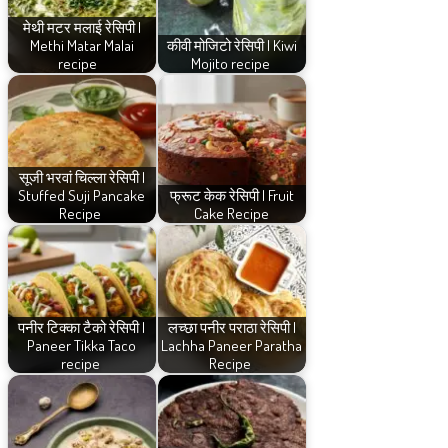
मेथी मटर मलाई रेसिपी |
Methi Matar Malai
कीवी मोजिटो रेसिपी | Kiwi
recipe
Mojito recipe
सूजी भरवां चिल्ला रेसिपी |
Stuffed Suji Pancake
फ्रूट केक रेसिपी | Fruit
Recipe
Cake Recipe
पनीर टिक्का टैको रेसिपी |
लच्छा पनीर पराठा रेसिपी |
Paneer Tikka Taco
Lachha Paneer Paratha
recipe
Recipe