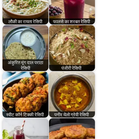
लौकी का रायता रेसिपी
फालसे का शरबत रेसिपी
अंकुरित मूंग दाल पराठा
रेसिपी
पंजीरी रेसिपी
स्वीट कॉर्न टिक्की रेसिपी
पनीर येलो ग्रेवी रेसिपी