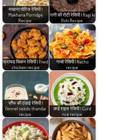
मखाना पोरिज रेसिपी |
Makhana Porridge
रागी की रोटी रेसिपी | Ragi ki
Recipe
Roti Recipe
फ्रायड चिकन रेसिपी | Fried
नाचो रेसिपी | Nacho
chicken recipe
recipe
सौंफ की ठंडाई रेसिपी |
Fennel seeds thandai
कर्ड राइस रेसिपी | Curd
recipe
rice recipe