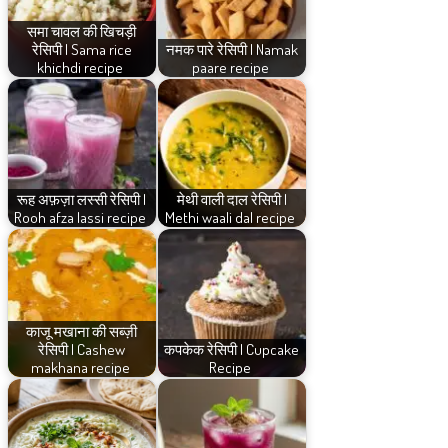
समा चावल की खिचड़ी
रेसिपी | Sama rice
नमक पारे रेसिपी | Namak
khichdi recipe
paare recipe
रूह अफ़ज़ा लस्सी रेसिपी |
मेथी वाली दाल रेसिपी |
Rooh afza lassi recipe
Methi waali dal recipe
काजू मखाना की सब्ज़ी
रेसिपी | Cashew
कपकेक रेसिपी | Cupcake
makhana recipe
Recipe