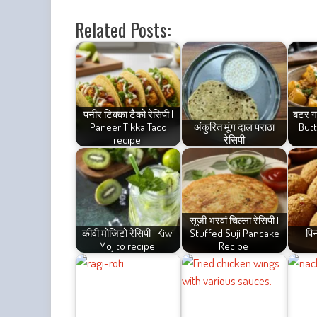
Related Posts:
पनीर टिक्का टैको रेसिपी |
बटर गा
Paneer Tikka Taco
अंकुरित मूंग दाल पराठा
Butt
recipe
रेसिपी
सूजी भरवां चिल्ला रेसिपी |
कीवी मोजिटो रेसिपी | Kiwi
Stuffed Suji Pancake
पिन
Mojito recipe
Recipe