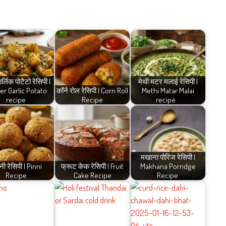
र्लिक पोटैटो रेसिपी |
मेथी मटर मलाई रेसिपी |
er Garlic Potato
कॉर्न रोल रेसिपी | Corn Roll
Methi Matar Malai
recipe
Recipe
recipe
मखाना पोरिज रेसिपी |
्नी रेसिपी | Pinni
फ्रूट केक रेसिपी | Fruit
Makhana Porridge
Recipe
Cake Recipe
Recipe