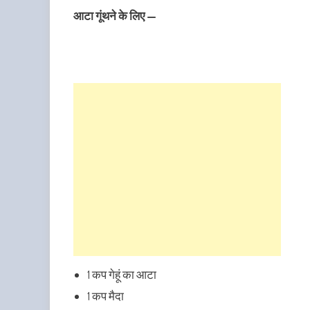
आटा गूंथने के लिए —
1 कप गेहूं का आटा
1 कप मैदा