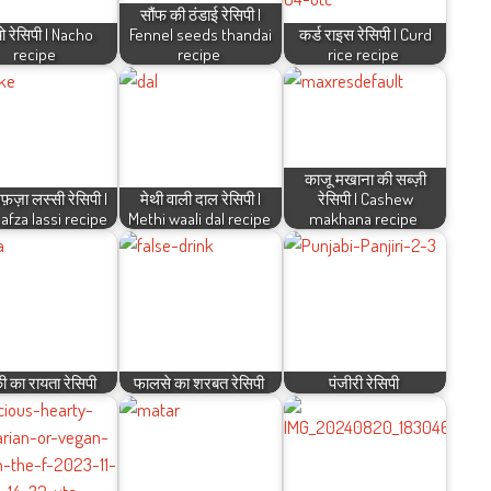
सौंफ की ठंडाई रेसिपी |
ो रेसिपी | Nacho
Fennel seeds thandai
कर्ड राइस रेसिपी | Curd
recipe
recipe
rice recipe
काजू मखाना की सब्ज़ी
़ज़ा लस्सी रेसिपी |
मेथी वाली दाल रेसिपी |
रेसिपी | Cashew
afza lassi recipe
Methi waali dal recipe
makhana recipe
ी का रायता रेसिपी
फालसे का शरबत रेसिपी
पंजीरी रेसिपी