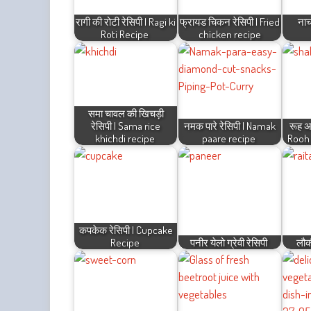
रागी की रोटी रेसिपी | Ragi ki
फ्रायड चिकन रेसिपी | Fried
नाच
Roti Recipe
chicken recipe
समा चावल की खिचड़ी
रेसिपी | Sama rice
नमक पारे रेसिपी | Namak
रूह अफ
khichdi recipe
paare recipe
Rooh 
कपकेक रेसिपी | Cupcake
Recipe
पनीर येलो ग्रेवी रेसिपी
लौक