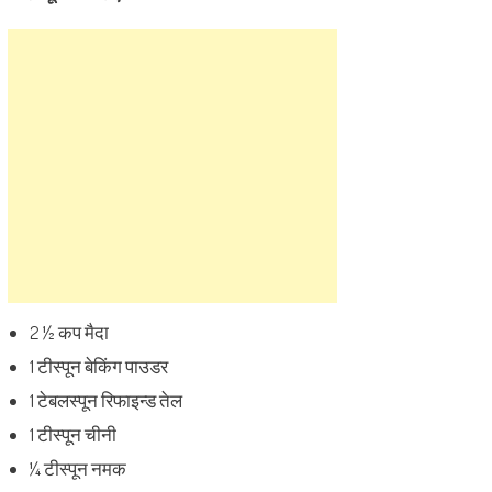
2 ½ कप मैदा
1 टीस्पून बेकिंग पाउडर
1 टेबलस्पून रिफाइन्ड तेल
1 टीस्पून चीनी
¼ टीस्पून नमक