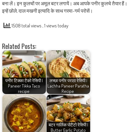
बना लें। इन कुलचों पर अमूल बटर लगायें। अब आपके पनीर कुलचे तैयार हैं।
इन्हें छोले, दाल मखनी इत्यादि के साथ गरमा-गर्म परोसें।
1508 total views
, 1 views today
Related Posts:
पनीर टिक्का टैको रेसिपी |
लच्छा पनीर पराठा रेसिपी |
Paneer Tikka Taco
Lachha Paneer Paratha
recipe
Recipe
बटर गार्लिक पोटैटो रेसिपी |
Butter Garlic Potato