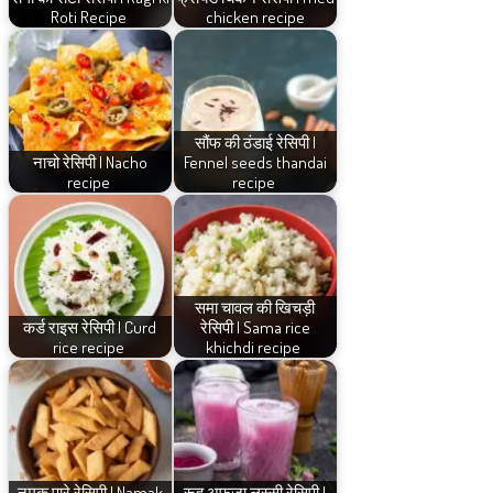
Roti Recipe
chicken recipe
सौंफ की ठंडाई रेसिपी |
नाचो रेसिपी | Nacho
Fennel seeds thandai
recipe
recipe
समा चावल की खिचड़ी
कर्ड राइस रेसिपी | Curd
रेसिपी | Sama rice
rice recipe
khichdi recipe
नमक पारे रेसिपी | Namak
रूह अफ़ज़ा लस्सी रेसिपी |