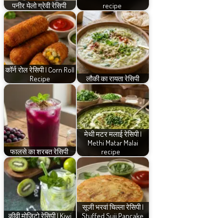
पनीर येलो ग्रेवी रेसिपी
recipe
कॉर्न रोल रेसिपी | Corn Roll
Recipe
लौकी का रायता रेसिपी
मेथी मटर मलाई रेसिपी |
Methi Matar Malai
फालसे का शरबत रेसिपी
recipe
सूजी भरवां चिल्ला रेसिपी |
कीवी मोजिटो रेसिपी | Kiwi
Stuffed Suji Pancake