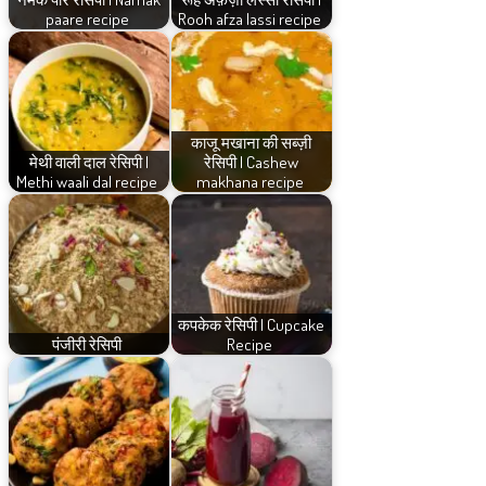
paare recipe
Rooh afza lassi recipe
काजू मखाना की सब्ज़ी
मेथी वाली दाल रेसिपी |
रेसिपी | Cashew
Methi waali dal recipe
makhana recipe
कपकेक रेसिपी | Cupcake
पंजीरी रेसिपी
Recipe