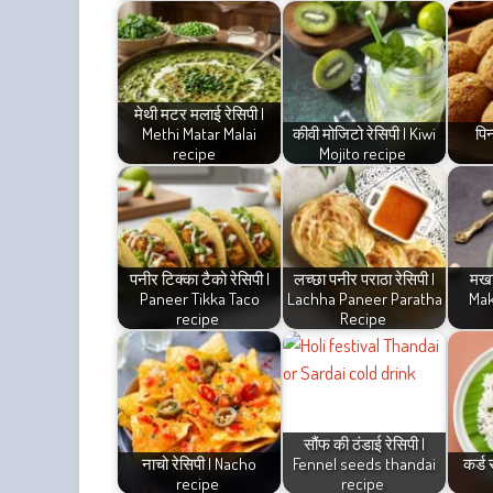
मेथी मटर मलाई रेसिपी |
Methi Matar Malai
कीवी मोजिटो रेसिपी | Kiwi
पिन
recipe
Mojito recipe
पनीर टिक्का टैको रेसिपी |
लच्छा पनीर पराठा रेसिपी |
मखा
Paneer Tikka Taco
Lachha Paneer Paratha
Mak
recipe
Recipe
सौंफ की ठंडाई रेसिपी |
नाचो रेसिपी | Nacho
Fennel seeds thandai
कर्ड 
recipe
recipe