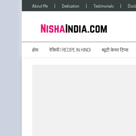
About Me
Dedication
Testimonials
Disc
Nishaindia.com
Indian Recipes | Indian Cookery | Vegetarian Recipes
होम
रेसिपी | RECIPE IN HINDI
ब्यूटी केयर टिप्स