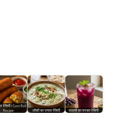
ोल रेसिपी | Corn Roll
Recipe
लौकी का रायता रेसिपी
फालसे का शरबत रेसिपी