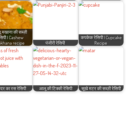
 मखाना की सब्ज़ी
ेसिपी | Cashew
कपकेक रेसिपी | Cupcake
khana recipe
पंजीरी रेसिपी
Recipe
ंदर का रस रेसिपी
आलू की टिक्की रेसिपी
सूखे मटर की सब्ज़ी रेसिपी