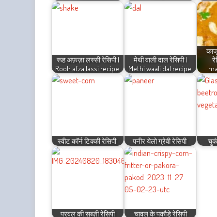
काजू
रूह अफ़ज़ा लस्सी रेसिपी |
मेथी वाली दाल रेसिपी |
र
Rooh afza lassi recipe
Methi waali dal recipe
ma
स्वीट कॉर्न टिक्की रेसिपी
पनीर येलो ग्रेवी रेसिपी
चुक
परवल की सब्ज़ी रेसिपी
चावल के पकौड़े रेसिपी