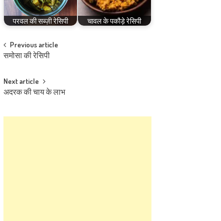
परवल की सब्ज़ी रेसिपी
चावल के पकौड़े रेसिपी
Post
Previous article
समोसा की रेसिपी
navigation
Next article
अदरक की चाय के लाभ