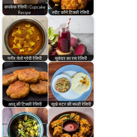
कपकेक रेसिपी | Cupcake
Recipe
स्वीट कॉर्न टिक्की रेसिपी
पनीर येलो ग्रेवी रेसिपी
चुकंदर का रस रेसिपी
आलू की टिक्की रेसिपी
सूखे मटर की सब्ज़ी रेसिपी