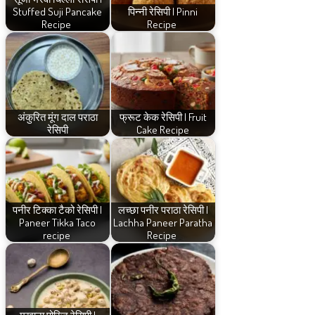
Stuffed Suji Pancake
पिन्नी रेसिपी | Pinni
Recipe
Recipe
अंकुरित मूंग दाल पराठा
फ्रूट केक रेसिपी | Fruit
रेसिपी
Cake Recipe
पनीर टिक्का टैको रेसिपी |
लच्छा पनीर पराठा रेसिपी |
Paneer Tikka Taco
Lachha Paneer Paratha
recipe
Recipe
मखाना पोरिज रेसिपी |