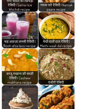
समा चावल की खिचड़ी
रेसिपी | Sama rice
नमक पारे रेसिपी | Namak
khichdi recipe
paare recipe
रूह अफ़ज़ा लस्सी रेसिपी |
मेथी वाली दाल रेसिपी |
Rooh afza lassi recipe
Methi waali dal recipe
काजू मखाना की सब्ज़ी
रेसिपी | Cashew
makhana recipe
पंजीरी रेसिपी