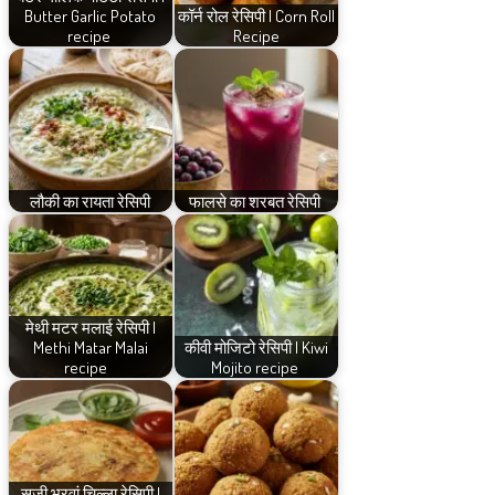
Butter Garlic Potato
कॉर्न रोल रेसिपी | Corn Roll
recipe
Recipe
लौकी का रायता रेसिपी
फालसे का शरबत रेसिपी
मेथी मटर मलाई रेसिपी |
Methi Matar Malai
कीवी मोजिटो रेसिपी | Kiwi
recipe
Mojito recipe
सूजी भरवां चिल्ला रेसिपी |