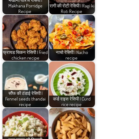
Makhana Porridge
रागी की रोटी रेसिपी | Ragi ki
Recipe
Roti Recipe
फ्रायड चिकन रेसिपी | Fried
नाचो रेसिपी | Nacho
chicken recipe
recipe
सौंफ की ठंडाई रेसिपी |
Fennel seeds thandai
कर्ड राइस रेसिपी | Curd
recipe
rice recipe