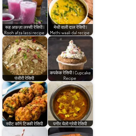
रूह अफ़ज़ा लस्सी रेसिपी |
मेथी वाली दाल रेसिपी |
Rooh afza lassi recipe
Methi waali dal recipe
कपकेक रेसिपी | Cupcake
पंजीरी रेसिपी
Recipe
स्वीट कॉर्न टिक्की रेसिपी
पनीर येलो ग्रेवी रेसिपी