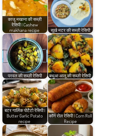
काजू मखाना की सब्ज़ी
रेसिपी | Cashew
makhana recipe
सूखे मटर की सब्ज़ी रेसिपी
परवल की सब्ज़ी रेसिपी
बथुआ आलू की सब्ज़ी रेसिपी
बटर गार्लिक पोटैटो रेसिपी |
Butter Garlic Potato
कॉर्न रोल रेसिपी | Corn Roll
recipe
Recipe