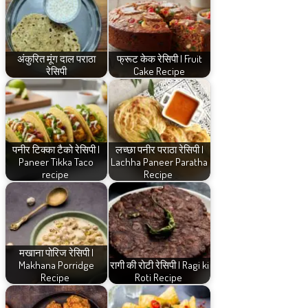
अंकुरित मूंग दाल पराठा
फ्रूट केक रेसिपी | Fruit
रेसिपी
Cake Recipe
पनीर टिक्का टैको रेसिपी |
लच्छा पनीर पराठा रेसिपी |
Paneer Tikka Taco
Lachha Paneer Paratha
recipe
Recipe
मखाना पोरिज रेसिपी |
Makhana Porridge
रागी की रोटी रेसिपी | Ragi ki
Recipe
Roti Recipe