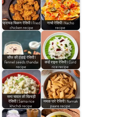
फ्रायड चिकन रेसिपी | Fried
नाचो रेसिपी | Nacho
chicken recipe
recipe
सौंफ की ठंडाई रेसिपी |
Fennel seeds thandai
कर्ड राइस रेसिपी | Curd
recipe
rice recipe
समा चावल की खिचड़ी
रेसिपी | Sama rice
नमक पारे रेसिपी | Namak
khichdi recipe
paare recipe