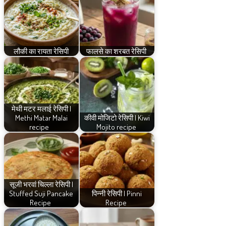
लौकी का रायता रेसिपी
फालसे का शरबत रेसिपी
मेथी मटर मलाई रेसिपी |
Methi Matar Malai
कीवी मोजिटो रेसिपी | Kiwi
recipe
Mojito recipe
सूजी भरवां चिल्ला रेसिपी |
Stuffed Suji Pancake
पिन्नी रेसिपी | Pinni
Recipe
Recipe