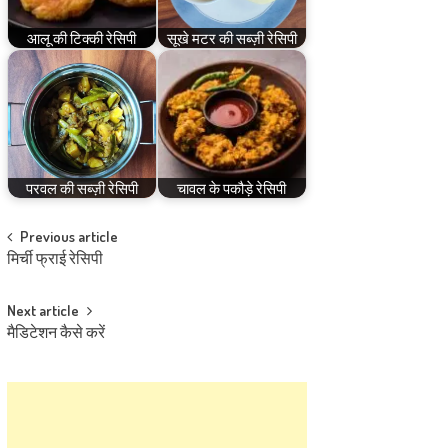
आलू की टिक्की रेसिपी
सूखे मटर की सब्ज़ी रेसिपी
परवल की सब्ज़ी रेसिपी
चावल के पकौड़े रेसिपी
Post
Previous article
मिर्ची फ्राई रेसिपी
navigation
Next article
मैडिटेशन कैसे करें