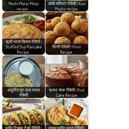
Methi Matar Malai
कीवी मोजिटो रेसिपी | Kiwi
recipe
Mojito recipe
सूजी भरवां चिल्ला रेसिपी |
Stuffed Suji Pancake
पिन्नी रेसिपी | Pinni
Recipe
Recipe
अंकुरित मूंग दाल पराठा
फ्रूट केक रेसिपी | Fruit
रेसिपी
Cake Recipe
पनीर टिक्का टैको रेसिपी |
लच्छा पनीर पराठा रेसिपी |