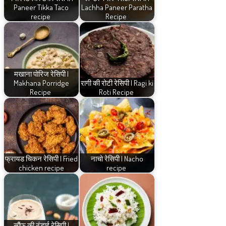
Paneer Tikka Taco
Lachha Paneer Paratha
recipe
Recipe
मखाना पोरिज रेसिपी |
Makhana Porridge
रागी की रोटी रेसिपी | Ragi ki
Recipe
Roti Recipe
फ्रायड चिकन रेसिपी | Fried
नाचो रेसिपी | Nacho
chicken recipe
recipe
सौंफ की ठंडाई रेसिपी |