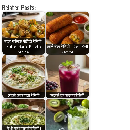
Related Posts:
बटर गार्लिक पोटैटो रेसिपी |
Butter Garlic Potato
कॉर्न रोल रेसिपी | Corn Roll
recipe
Recipe
लौकी का रायता रेसिपी
फालसे का शरबत रेसिपी
मेथी मटर मलाई रेसिपी |