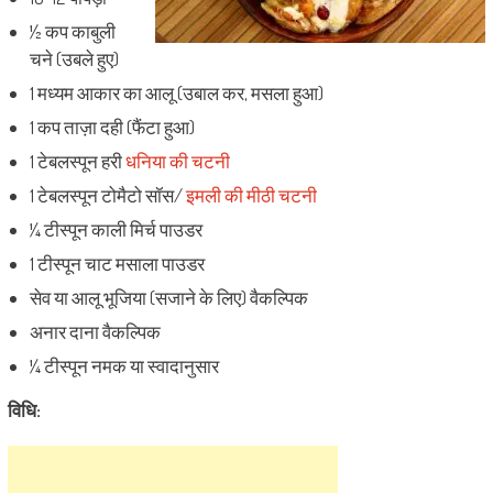
½ कप काबुली
चने (उबले हुए)
1 मध्यम आकार का आलू (उबाल कर, मसला हुआ)
1 कप ताज़ा दही (फैंटा हुआ)
1 टेबलस्पून हरी
धनिया की चटनी
1 टेबलस्पून टोमैटो सॉस/
इमली की मीठी चटनी
¼ टीस्पून काली मिर्च पाउडर
1 टीस्पून चाट मसाला पाउडर
सेव या आलू भूजिया (सजाने के लिए) वैकल्पिक
अनार दाना वैकल्पिक
¼ टीस्पून नमक या स्वादानुसार
विधि: