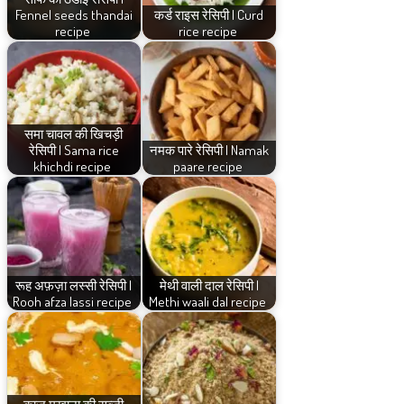
Fennel seeds thandai
कर्ड राइस रेसिपी | Curd
recipe
rice recipe
समा चावल की खिचड़ी
रेसिपी | Sama rice
नमक पारे रेसिपी | Namak
khichdi recipe
paare recipe
रूह अफ़ज़ा लस्सी रेसिपी |
मेथी वाली दाल रेसिपी |
Rooh afza lassi recipe
Methi waali dal recipe
काजू मखाना की सब्ज़ी