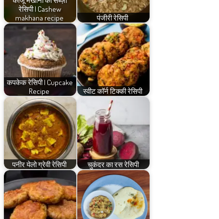
रेसिपी | Cashew
makhana recipe
पंजीरी रेसिपी
कपकेक रेसिपी | Cupcake
Recipe
स्वीट कॉर्न टिक्की रेसिपी
पनीर येलो ग्रेवी रेसिपी
चुकंदर का रस रेसिपी