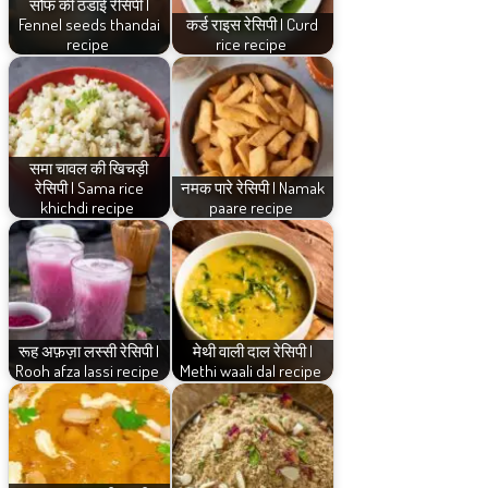
सौंफ की ठंडाई रेसिपी |
Fennel seeds thandai
कर्ड राइस रेसिपी | Curd
recipe
rice recipe
समा चावल की खिचड़ी
रेसिपी | Sama rice
नमक पारे रेसिपी | Namak
khichdi recipe
paare recipe
रूह अफ़ज़ा लस्सी रेसिपी |
मेथी वाली दाल रेसिपी |
Rooh afza lassi recipe
Methi waali dal recipe