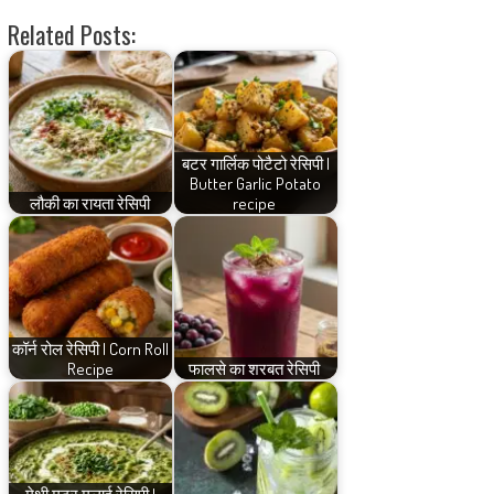
Related Posts:
बटर गार्लिक पोटैटो रेसिपी |
Butter Garlic Potato
लौकी का रायता रेसिपी
recipe
कॉर्न रोल रेसिपी | Corn Roll
Recipe
फालसे का शरबत रेसिपी
मेथी मटर मलाई रेसिपी |