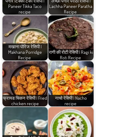
पनीर टिक्का टैको रेसिपी |
लच्छा पनीर पराठा रेसिपी |
Paneer Tikka Taco
Lachha Paneer Paratha
recipe
Recipe
मखाना पोरिज रेसिपी |
Makhana Porridge
रागी की रोटी रेसिपी | Ragi ki
Recipe
Roti Recipe
फ्रायड चिकन रेसिपी | Fried
नाचो रेसिपी | Nacho
chicken recipe
recipe