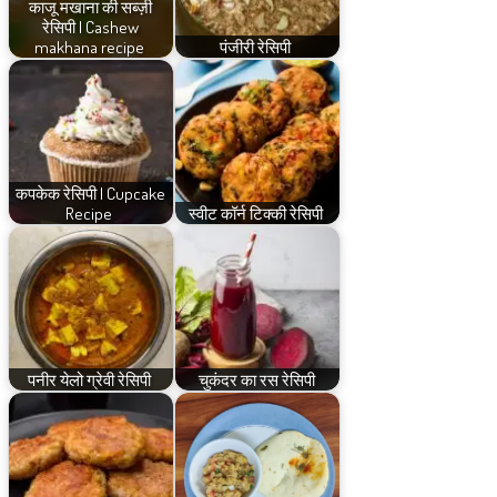
काजू मखाना की सब्ज़ी
रेसिपी | Cashew
makhana recipe
पंजीरी रेसिपी
कपकेक रेसिपी | Cupcake
Recipe
स्वीट कॉर्न टिक्की रेसिपी
पनीर येलो ग्रेवी रेसिपी
चुकंदर का रस रेसिपी