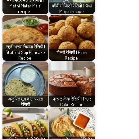
Methi Matar Malai
कीवी मोजिटो रेसिपी | Kiwi
recipe
Mojito recipe
सूजी भरवां चिल्ला रेसिपी |
Stuffed Suji Pancake
पिन्नी रेसिपी | Pinni
Recipe
Recipe
अंकुरित मूंग दाल पराठा
फ्रूट केक रेसिपी | Fruit
रेसिपी
Cake Recipe