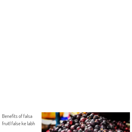
Benefits of falsa
fruit| false ke labh