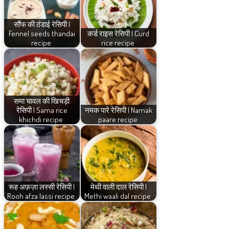
सौंफ की ठंडाई रेसिपी |
Fennel seeds thandai
कर्ड राइस रेसिपी | Curd
recipe
rice recipe
समा चावल की खिचड़ी
रेसिपी | Sama rice
नमक पारे रेसिपी | Namak
khichdi recipe
paare recipe
रूह अफ़ज़ा लस्सी रेसिपी |
मेथी वाली दाल रेसिपी |
Rooh afza lassi recipe
Methi waali dal recipe