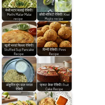
मेथी मटर मलाई रेसिपी |
Methi Matar Malai
कीवी मोजिटो रेसिपी | Kiwi
recipe
Mojito recipe
सूजी भरवां चिल्ला रेसिपी |
Stuffed Suji Pancake
पिन्नी रेसिपी | Pinni
Recipe
Recipe
अंकुरित मूंग दाल पराठा
फ्रूट केक रेसिपी | Fruit
रेसिपी
Cake Recipe