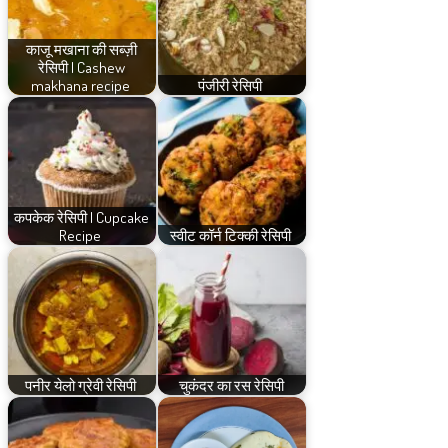
काजू मखाना की सब्ज़ी
रेसिपी | Cashew
makhana recipe
पंजीरी रेसिपी
कपकेक रेसिपी | Cupcake
Recipe
स्वीट कॉर्न टिक्की रेसिपी
पनीर येलो ग्रेवी रेसिपी
चुकंदर का रस रेसिपी