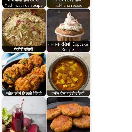
Methi waali dal recipe
makhana recipe
कपकेक रेसिपी | Cupcake
पंजीरी रेसिपी
Recipe
स्वीट कॉर्न टिक्की रेसिपी
पनीर येलो ग्रेवी रेसिपी