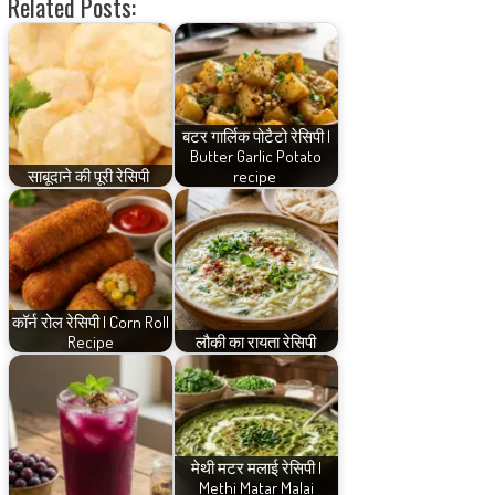
Related Posts:
बटर गार्लिक पोटैटो रेसिपी |
Butter Garlic Potato
साबूदाने की पूरी रेसिपी
recipe
कॉर्न रोल रेसिपी | Corn Roll
Recipe
लौकी का रायता रेसिपी
मेथी मटर मलाई रेसिपी |
Methi Matar Malai