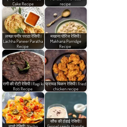
Cake Recipe
recipe
लच्छा पनीर पराठा रेसिपी |
मखाना पोरिज रेसिपी |
Lachha Paneer Paratha
Makhana Porridge
Recipe
Recipe
रागी की रोटी रेसिपी | Ragi ki
फ्रायड चिकन रेसिपी | Fried
Roti Recipe
chicken recipe
सौंफ की ठंडाई रेसिपी |
नाचो रेसिपी | Nacho
Fennel seeds thandai