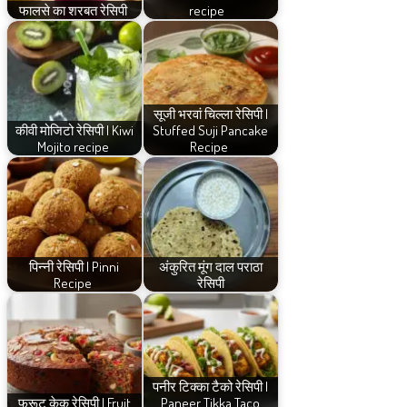
फालसे का शरबत रेसिपी
recipe
सूजी भरवां चिल्ला रेसिपी |
कीवी मोजिटो रेसिपी | Kiwi
Stuffed Suji Pancake
Mojito recipe
Recipe
पिन्नी रेसिपी | Pinni
अंकुरित मूंग दाल पराठा
Recipe
रेसिपी
पनीर टिक्का टैको रेसिपी |
फ्रूट केक रेसिपी | Fruit
Paneer Tikka Taco