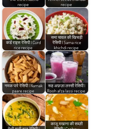
recipe
recipe
समा चावल की खिचड़ी
कर्ड राइस रेसिपी | Curd
रेसिपी | Sama rice
rice recipe
khichdi recipe
नमक पारे रेसिपी | Namak
रूह अफ़ज़ा लस्सी रेसिपी |
paare recipe
Rooh afza lassi recipe
काजू मखाना की सब्ज़ी
मेथी वाली दाल रेसिपी |
रेसिपी | Cashew