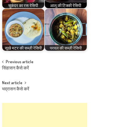
चुकंदर का रस रेसिपी
आलू की टिक्की रेसिपी
सूखे मटर की सब्ज़ी रेसिपी
परवल की सब्ज़ी रेसिपी
Post
Previous article
सिंहासन कैसे करें
navigation
Next article
भद्रासन कैसे करें