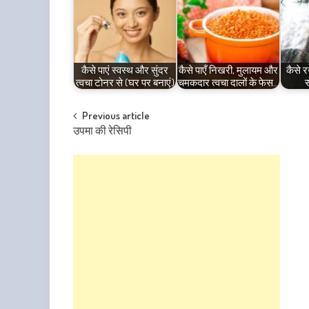
कैसे पाएं स्वस्थ और सुंदर
कैसे पाएँ निखरी, मुलायम और
कैसे र
त्वचा टोनर से (घर पर बनाएं)
चमकदार त्वचा दालों के फेस…
स
Post
Previous article
उपमा की रेसिपी
navigation