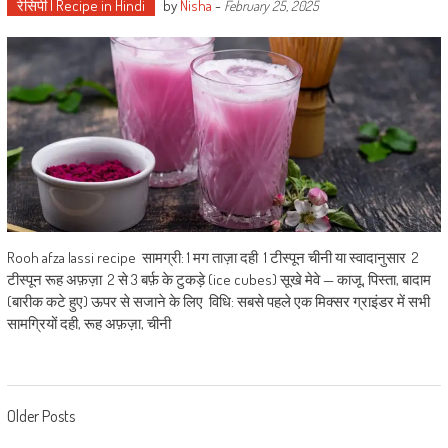
रेसिपी | Recipe in Hindi
by
Nisha
-
February 25, 2025
Rooh afza lassi recipe सामग्री: 1 मग ताज़ा दही 1 टीस्पून चीनी या स्वादानुसार 2
टीस्पून रूह अफ़ज़ा 2 से 3 बर्फ़ के टुकड़े (ice cubes) सूखे मेवे — काजू, पिस्ता, बादाम
(बारीक कटे हुए) ऊपर से सजाने के लिए विधि: सबसे पहले एक मिक्सर ग्राइंडर में सभी
सामग्रियों दही, रूह अफ़ज़ा, चीनी
Posts
Older Posts