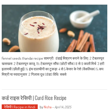
Fennel seeds thandai recipe सामग्री: ठंडाई मिश्रण बनाने के लिए: 2 टेबलस्पून
खसखस 2 टेबलस्पून काजू 1½ टेबलस्पून सौंफ (छोटी सौंफ) 8 से 9 काली मिर्च 3 हरी
इलायची (छीली हुई) ½ इंच दालचीनी का टुकड़ा 4 से 5 केसर के रेशे (वैकल्पिक) ¼ कप
मिश्री या स्वादानुसार 2 गिलास दूध (ठंडा) विधि: सबसे
कर्ड राइस रेसिपी | Curd Rice Recipe
रेसिपी | Recipe in Hindi
by
Nisha
-
April 14, 2025