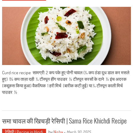
Curd rice recipe सामग्री: 2 कप पके हुए पोनी चावल (¼ कप ठंडा दूध डाल कर मसले
हुए) 1½ कप ताज़ा दही ¼ टीस्पून हींग पाउडर ½ टीस्पून सरसों के दाने ½ इंच अदरक
(कद्दूकस किया हुआ) वैकल्पिक 1 हरी मिर्च (बारीक कटी हुई) या ¼ टीस्पून काली मिर्च
पाउडर ½
समा चावल की खिचड़ी रेसिपी | Sama Rice Khichdi Recipe
रेसिपी | Recipe in Hindi
by
Nisha
-
March 30, 2025