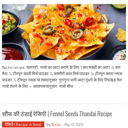
Nacho recipe सामग्री: नाचो का आटा बनाने के लिए: 1 कप मक्की का आटा ½ कप
मैदा ¼ टीस्पून काली मिर्च पाउडर ¼ कश्मीरी लाल मिर्च पाउडर ½ टीस्पून काला नमक
पाउडर ¼ टीस्पून नमक या स्वादानुसार गुनगुना पानी आटा गूंधने के लिए रिफांइड तेल
नाचो तलने के लिए — आवश्यकतानुसार नाचो चीज़
सौंफ की ठंडाई रेसिपी | Fennel Seeds Thandai Recipe
रेसिपी | Recipe in Hindi
by
Nisha
-
May 13, 2025