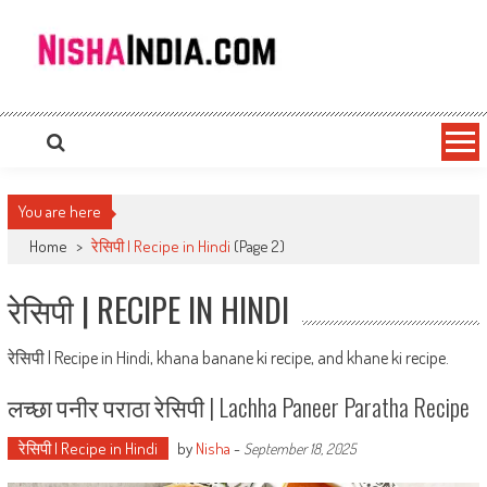
Nishaindia.com
Indian Recipes | Indian Cookery | Vegetarian Recipes
You are here
Home
>
रेसिपी | Recipe in Hindi
(Page 2)
रेसिपी | RECIPE IN HINDI
रेसिपी | Recipe in Hindi, khana banane ki recipe, and khane ki recipe.
लच्छा पनीर पराठा रेसिपी | Lachha Paneer Paratha Recipe
रेसिपी | Recipe in Hindi
by
Nisha
-
September 18, 2025