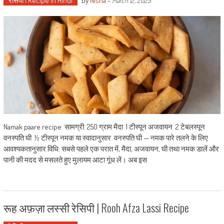
रेसिपी | Recipe in Hindi
by
Nisha
-
March 12, 2025
Namak paare recipe सामग्री: 250 ग्राम मैदा 1 टीस्पून अजवायन 2 टेबलस्पून
वनस्पति घी ½ टीस्पून नमक या स्वादानुसार वनस्पति घी — नमक पारे तलने के लिए
आवश्यकतानुसार विधि: सबसे पहले एक परात में, मैदा, अजवायन, घी तथा नमक डालें और
पानी की मदद से मसलते हुए मुलायम आटा गूंध लें। अब इस
रूह अफ़ज़ा लस्सी रेसिपी | Rooh Afza Lassi Recipe